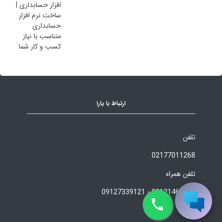
ارتباط با یارا
تلفن
02177011268
تلفن همراه
09127339121 - 09121466164