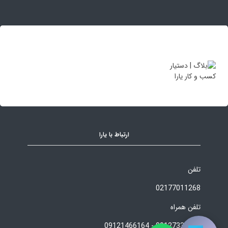
ارتباط با یارا
تلفن
02177011268
تلفن همراه
09127339121 - 09121466164