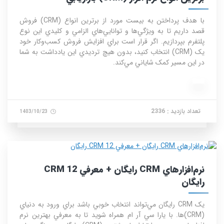
با هدف پرداختن به بيست مورد از برترين انواع (CRM) فروش
قصد داريم تا به ويژگي‌ها و توانايي‌هاي الزامي و کليدي اين نوع
پلتفرم بپردازيم. اگر قرار است براي افزايش فروش کسب‌وکار خود
يک (CRM) انتخاب کنيد، بدون هيچ ترديدي اين يادداشت به شما
در اين مسير کمک شاياني مي‌کند.
تعداد بازدید : 2336
1403/10/23
نرم‌افزارهاي CRM رايگان + معرفي 12 CRM
رايگان
يک CRM رايگان مي‌تواند انتخاب خوبي باشد براي ورود به دنياي
(CRM)ها. با يارا سي آر ام همراه شويد تا به معرفي بهترين نرم