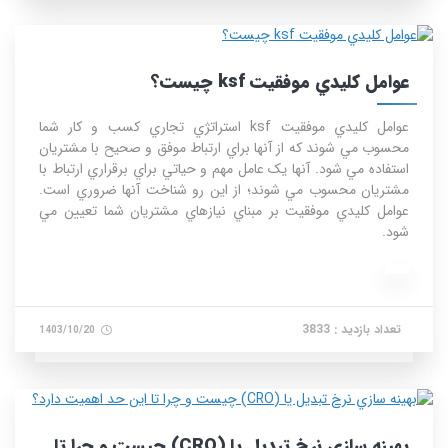
عوامل کليدي موفقيت ksf چيست؟
عوامل کليدي موفقيت ksf استراتژي تجاري کسب و کار شما
محسوب مي شوند که از آنها براي ارتباط موفق و صحيح با مشتريان
استفاده مي شود. آنها يک عامل مهم و حياتي براي برقراري ارتباط با
مشتريان محسوب مي شوند؛ از اين رو شناخت آنها ضروري است.
عوامل کليدي موفقيت بر مبناي نيازهاي مشتريان شما تعيين مي
شود.
تعداد بازدید : 3833
1403/10/20
بهينه‌ سازي نرخ تبديل يا (CRO) چيست و چرا تا