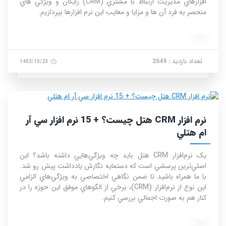
افزارهاي مديريت ارتباط با مشتري (CRM) رايگان و ويژگي هاي
منحصر به فرد آن ها و مزايا و معايب اين نرم افزارها بپردازيم.
تعداد بازدید : 2649
1403/10/23
نرم افزار CRM هتل چيست؟ + 15 نرم افزار سي آر
ام هتلي
يک نرم‌افزار CRM هتل بايد چه ويژگي‌هايي داشته باشد؟ اين
اصلي‌ترين پرسشي است که دستمايه نگارش يادداشت پيش رو شد.
با ما همراه باشيد تا ضمن نگاهي اختصاصي به ويژگي‌هاي الزامي
اين نوع از نرم‌افزار (CRM)، برخي از الگوهاي موفق اين حوزه را در
کنار هم به صورت اجمالي بررسي کنيم.