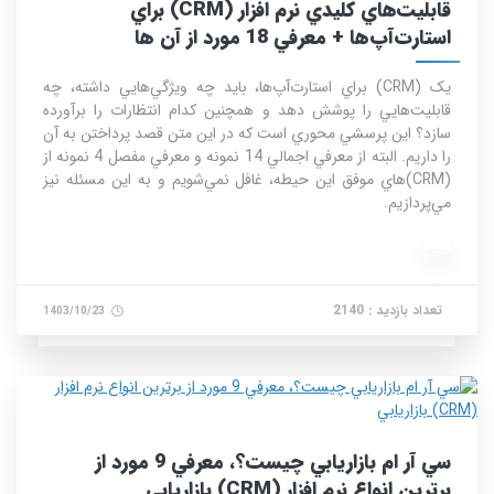
قابليت‌هاي کليدي نرم افزار (CRM) براي
استارت‌آپ‌ها + معرفي 18 مورد از آن‌ ها
يک (CRM) براي استارت‌آپ‌ها، بايد چه ويژگي‌هايي داشته، چه
قابليت‌هايي را پوشش دهد و همچنين کدام انتظارات را برآورده
سازد؟ اين پرسشي محوري است که در اين متن قصد پرداختن به آن
را داريم. البته از معرفي اجمالي 14 نمونه و معرفي مفصل 4 نمونه از
(CRM‎)هاي موفق اين حيطه، غافل نمي‌شويم و به اين مسئله نيز
مي‌پردازيم.
تعداد بازدید : 2140
1403/10/23
سي آر ام بازاريابي چيست؟، معرفي 9 مورد از
برترين انواع نرم‌ افزار (CRM) بازاريابي