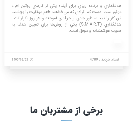
هدفگذاري و برنامه ريزي براي آينده يکي از کارهاي روتين افراد
موفق است؛ دست کم افرادي که مي‌خواهند طعم موفقيت را بچشند،
اين کار را بايد به طور جدي و حرفه‌اي آموخته و هر روز تکرار کنند.
هدفگذاري (S.M.A.R.T) يکي از روش‌ها براي تعيين هدف به
صورت هوشمندانه و موفق است.
تعداد بازدید : 4789
1403/08/28
برخی از مشتریان ما