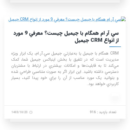
سي آر ام همگام با جيميل چيست؟ معرفي 9 مورد
از انواع CRM جيميل
CRM همگام با جيميل يا به‌عبارتي جيميل سي.آر.ام، يک ابزار ويژه
مديريت است که در تلفيق با بخش اينباکس جيميل شما، کمک
مي‌کند تا به قابليت‌ها و امکانات بيشتري در ارتباط با مشتريان
دسترسي داشته باشيد. اين ابزار اگر به صورت متناسبي طراحي شده
و بتوانيد يک مورد مناسب از آن را براي خود پيدا کنيد، بسيار
کاربردي خواهد بود.
تعداد بازدید : 916
1403/10/23