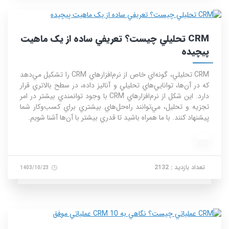
CRM تحليلي چيست؟ تعريفي ساده از يک ماهيت
پيچيده
CRM تحليلي، گونه‌اي خاص از نرم‌افزارهاي CRM را تشکيل مي‌دهد
که در آن‌ها، توانايي‌هاي تحليلي و آناليز داده، در سطح بالاتري قرار
دارد. اين شکل از نرم‌افزارهاي CRM با وجود توانمندي بيشتر در امر
تجزيه و تحليل، مي‌توانند راه‌حل‌هاي بيشتري براي کسب‌وکار شما
پيشنهاد کنند. با ما همراه باشيد تا قدري بيشتر با آن‌ها آشنا شويم.
تعداد بازدید : 2132
1403/10/23