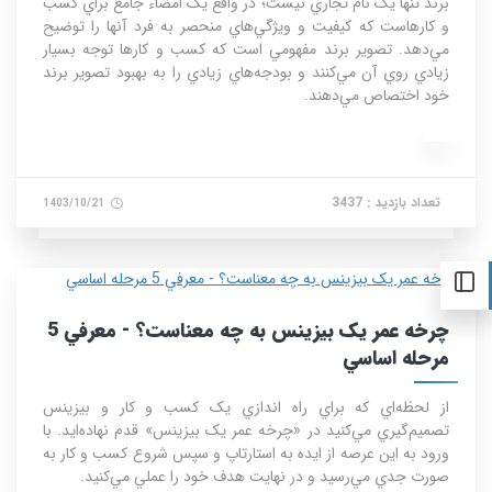
برند تنها يک نام تجاري نيست؛ در واقع يک امضاء جامع براي کسب
و کارهاست که کيفيت و ويژگي‌هاي منحصر به فرد آنها را توضيح
مي‌دهد. تصوير برند مفهومي است که کسب و کارها توجه بسيار
زيادي روي آن مي‌کنند و بودجه‌هاي زيادي را به بهبود تصوير برند
خود اختصاص مي‌دهند.
تعداد بازدید : 3437
1403/10/21
چرخه عمر يک بيزينس به چه معناست؟ - معرفي 5
مرحله اساسي
از لحظه‌اي که براي راه اندازي يک کسب و کار و بيزينس
تصميم‌گيري مي‌کنيد در «چرخه عمر يک بيزينس» قدم نهاده‌ايد. با
ورود به اين عرصه از ايده به استارتاپ و سپس شروع کسب و کار به
صورت جدي مي‌رسيد و در نهايت هدف خود را عملي مي‌کنيد.