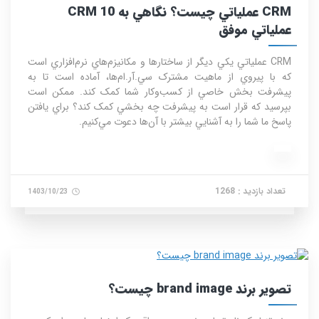
CRM عملياتي چيست؟ نگاهي به 10 CRM
عملياتي موفق
CRM عملياتي يکي ديگر از ساختارها و مکانيزم‌هاي نرم‌افزاري است
که با پيروي از ماهيت مشترک سي.آر.ام‌ها، آماده است تا به
پيشرفت بخش خاصي از کسب‌وکار شما کمک کند. ممکن است
بپرسيد که قرار است به پيشرفت چه بخشي کمک کند؟ براي يافتن
پاسخ ما شما را به آشنايي بيشتر با آن‌ها دعوت مي‌کنيم.
تعداد بازدید : 1268
1403/10/23
تصوير برند brand image چيست؟